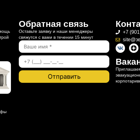
Обратная связь
Конт
омощь
Оставьте заявку и наши менеджеры
+7 (901
трой
свяжутся с вами в течении 15 минут
site@э
Вакан
Приглашаем
эвакуацион
корпотарив
ифы