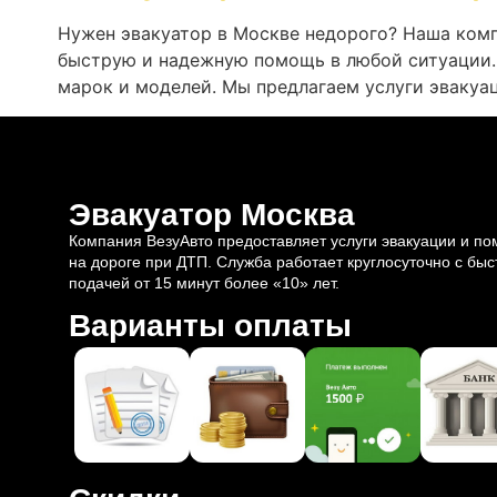
Нужен эвакуатор в Москве недорого? Наша комп
быструю и надежную помощь в любой ситуации.
марок и моделей. Мы предлагаем услуги эвакуац
Эвакуатор Москва
Компания ВезуАвто предоставляет услуги эвакуации и п
на дороге при ДТП. Служба работает круглосуточно с быс
подачей от 15 минут более «10» лет.
Варианты оплаты