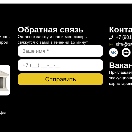
Обратная связь
Конт
омощь
Оставьте заявку и наши менеджеры
+7 (901
трой
свяжутся с вами в течении 15 минут
site@э
Вакан
Приглашаем
эвакуацион
корпотарив
ифы