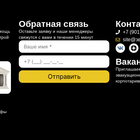
Обратная связь
Конт
омощь
Оставьте заявку и наши менеджеры
+7 (901
трой
свяжутся с вами в течении 15 минут
site@э
Вакан
Приглашаем
эвакуацион
корпотарив
ифы