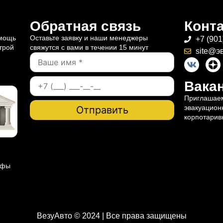
Обратная связь
Конт
омощь
Оставьте заявку и наши менеджеры
+7 (901
трой
свяжутся с вами в течении 15 минут
site@э
Вакан
Приглашаем
эвакуацион
корпотарив
ифы
ВезуАвто © 2024 | Все права защищены