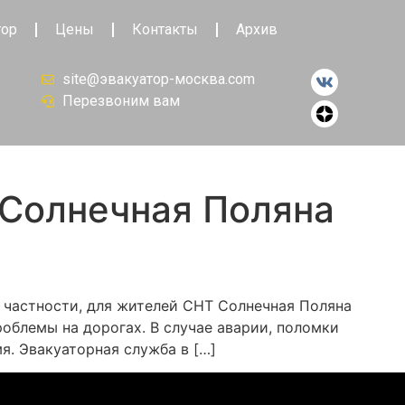
тор
Цены
Контакты
Архив
site@эвакуатор-москва.com
Перезвоним вам
 Солнечная Поляна
В частности, для жителей СНТ Солнечная Поляна
облемы на дорогах. В случае аварии, поломки
я. Эвакуаторная служба в […]