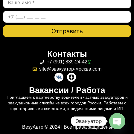
Контакты
+7 (901) 839-24-42
site@эвакуатор-москва.com
Вакансии / Работа
Приглашаем к партнерству водителей частных эвакуаторов и
эвакуационные службы из всех городов России. Работаем с
корпотаривными клиентами, юридическими лицами и ИП.
Эвакуатор
ВезуАвто © 2024 | Все права защищены
Open c