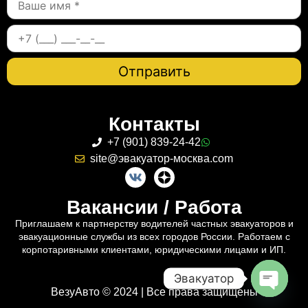
Контакты
+7 (901) 839-24-42
site@эвакуатор-москва.com
Вакансии / Работа
Приглашаем к партнерству водителей частных эвакуаторов и
эвакуационные службы из всех городов России. Работаем с
корпотаривными клиентами, юридическими лицами и ИП.
Эвакуатор
ВезуАвто © 2024 | Все права защищены
Open c