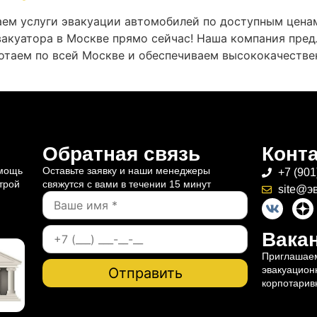
ем услуги эвакуации автомобилей по доступным цена
эвакуатора в Москве прямо сейчас! Наша компания пре
отаем по всей Москве и обеспечиваем высококачестве
Обратная связь
Конт
омощь
Оставьте заявку и наши менеджеры
+7 (901
трой
свяжутся с вами в течении 15 минут
site@э
Вакан
Приглашаем
эвакуацион
корпотарив