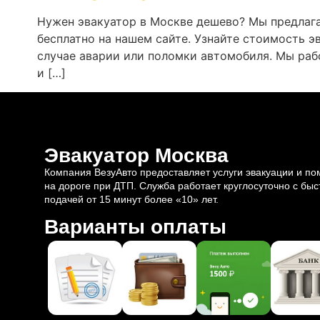
Нужен эвакуатор в Москве дешево? Мы предлага
бесплатно на нашем сайте. Узнайте стоимость 
случае аварии или поломки автомобиля. Мы раб
и […]
Эвакуатор Москва
Компания ВезуАвто предоставляет услуги эвакуации и п
на дороге при ДТП. Служба работает круглосуточно с быс
подачей от 15 минут более «10» лет.
Варианты оплаты