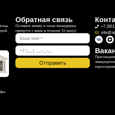
Обратная связь
Конт
омощь
Оставьте заявку и наши менеджеры
+7 (901
трой
свяжутся с вами в течении 15 минут
site@э
Вакан
Приглашаем
эвакуацион
корпотарив
ифы