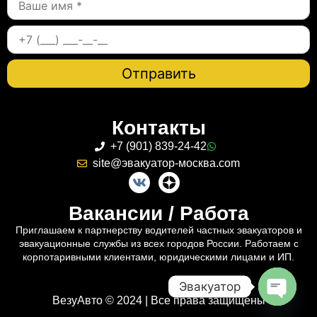
Контакты
+7 (901) 839-24-42
site@эвакуатор-москва.com
Вакансии / Работа
Приглашаем к партнерству водителей частных эвакуаторов и
эвакуационные службы из всех городов России. Работаем с
корпотаривными клиентами, юридическими лицами и ИП.
Эвакуатор
ВезуАвто © 2024 | Все права защищены
Open c