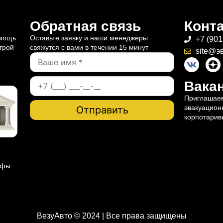
Обратная связь
Конт
омощь
Оставьте заявку и наши менеджеры
+7 (901
трой
свяжутся с вами в течении 15 минут
site@э
Вакан
Приглашаем
эвакуацион
корпотарив
ифы
ВезуАвто © 2024 | Все права защищены