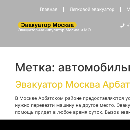
Главная
Легковой эвакуатор
М
Эвакуатор Москва
+
Эвакуатор-манипулятор Москва и МО
Метка:
автомобиль
Эвакуатор Москва Арба
В Москве Арбатском районе предоставляются ус
нужно перевезти машину на другое место. Эваку
помощь придет в любое время суток. Вызов эва