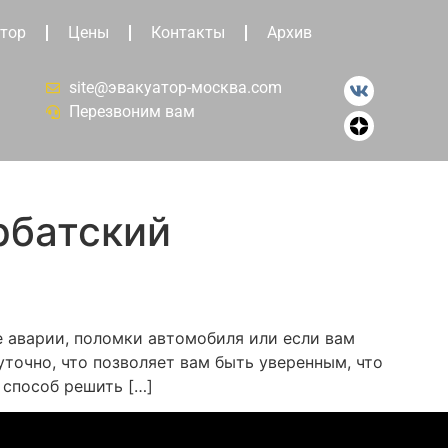
тор
Цены
Контакты
Архив
site@эвакуатор-москва.com
Перезвоним вам
рбатский
е аварии, поломки автомобиля или если вам
точно, что позволяет вам быть уверенным, что
 способ решить […]