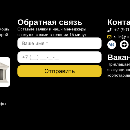
Обратная связь
Конт
омощь
Оставьте заявку и наши менеджеры
+7 (901
трой
свяжутся с вами в течении 15 минут
site@э
Вакан
Приглашаем
эвакуацион
корпотарив
ифы