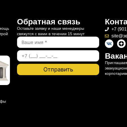
Обратная связь
Конт
омощь
Оставьте заявку и наши менеджеры
+7 (901
трой
свяжутся с вами в течении 15 минут
site@э
Вакан
Приглашаем
эвакуацион
корпотарив
ифы