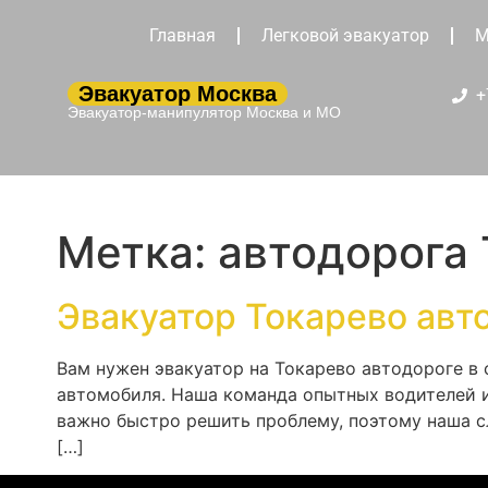
Главная
Легковой эвакуатор
М
Эвакуатор Москва
+
Эвакуатор-манипулятор Москва и МО
Метка:
автодорога
Эвакуатор Токарево авт
Вам нужен эвакуатор на Токарево автодороге в
автомобиля. Наша команда опытных водителей и
важно быстро решить проблему, поэтому наша с
[…]