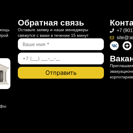
Обратная связь
Конт
омощь
Оставьте заявку и наши менеджеры
+7 (901
трой
свяжутся с вами в течении 15 минут
site@э
Вакан
Приглашаем
эвакуацион
корпотарив
ифы