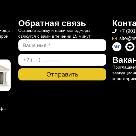
Обратная связь
Конт
омощь
Оставьте заявку и наши менеджеры
+7 (901
трой
свяжутся с вами в течении 15 минут
site@э
Вакан
Приглашаем
эвакуацион
корпотарив
ифы