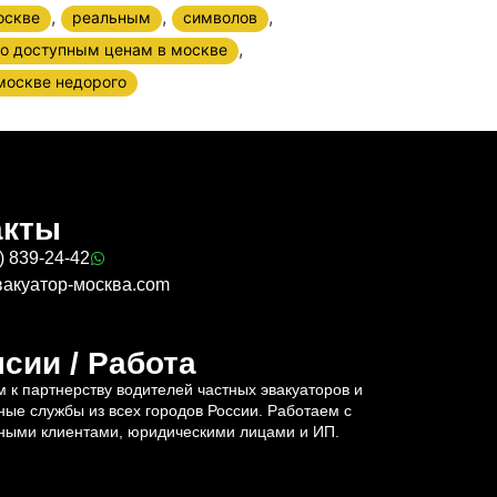
,
,
,
оскве
реальным
символов
,
по доступным ценам в москве
москве недорого
акты
) 839-24-42
вакуатор-москва.com
сии / Работа
 к партнерству водителей частных эвакуаторов и
ные службы из всех городов России. Работаем с
ными клиентами, юридическими лицами и ИП.