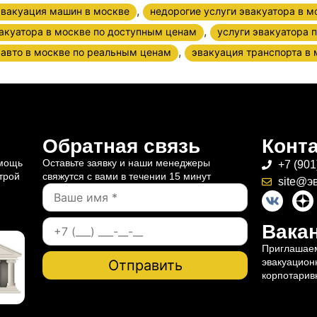
,
эвакуация машин в москве
недорогие услуги эвакуатора в м
,
вакуатора в москве по доступным ценам
услуги эвакуатора 
,
 авто в москве по реальным ценам
эвакуация транспорта в 
Обратная связь
Конт
омощь
Оставьте заявку и наши менеджеры
+7 (901
трой
свяжутся с вами в течении 15 минут
site@э
Вакан
Приглашаем
эвакуацион
корпотарив