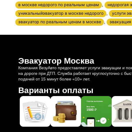
,
в москве недорого по реальным ценам
недорогая 
,
уникальныйэвакуатор в москве недорого
услуги э
,
эвакуатор по реальным ценам в москве
эвакуация
Эвакуатор Москва
Компания ВезуАвто предоставляет услуги эвакуации и п
на дороге при ДТП. Служба работает круглосуточно с быс
подачей от 15 минут более «10» лет.
Варианты оплаты